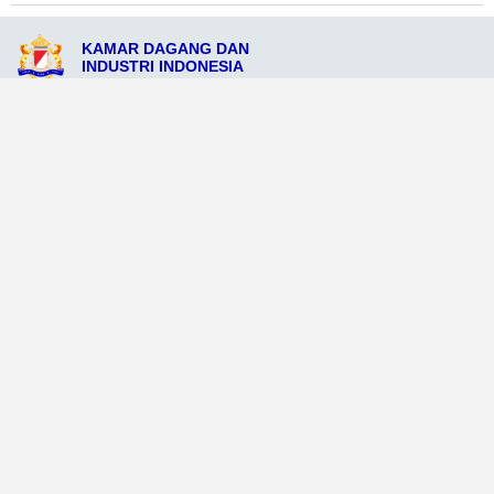
KAMAR DAGANG DAN
INDUSTRI INDONESIA
JL. Merdeka No.375, Kota Batulicin, Kalimantan Selatan 72211
admin@kadinkotabatulicin.org
081234577444
Ikuti Sosial Media Resmi KADIN
Dataweb
Aceh Tamiang
Agats
Arso
Bajawa
Bengkayang
Bengkulu Tengah