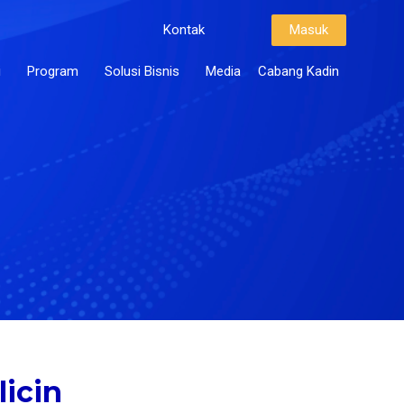
Kontak
Masuk
i
Program
Solusi Bisnis
Media
Cabang Kadin
licin