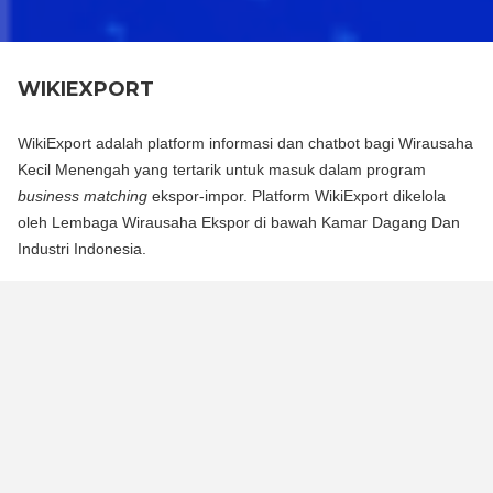
WIKIEXPORT
WikiExport adalah platform informasi dan chatbot bagi Wirausaha
Kecil Menengah yang tertarik untuk masuk dalam program
business matching
ekspor-impor. Platform WikiExport dikelola
oleh Lembaga Wirausaha Ekspor di bawah Kamar Dagang Dan
Industri Indonesia.
WikiExport adalah platform informasi dan chat bot bagi
Wirausaha Kecil Menengah yang tertarik untuk masuk dalam
program business matching ekspor-impor. Platform WikiExport
dikelola oleh Lembaga Wirausaha Ekspor di bawah Kamar
Dagang Dan Industri Indonesia.
WikiExport membantu membuka akses informasi dan
memberikan legitimasi layak ekspor bagi wirausaha.