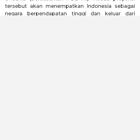
tersebut akan menempatkan Indonesia sebagai
negara berpendapatan tinggi dan keluar dari
jebakan negara kelas menengah (
middle income
trap
).
Indonesia 2045 memiliki visi untuk menjadi negara
tangguh, sejahtera, inklusif, dan berkelanjutan.
Untuk mewujudkan visi tersebut, Kadin Indonesia
telah melakukan kajian dengan melibatkan seluruh
elemen bangsa baik asosiasi, akademisi, serikat
buruh, organisasi keagamaan, pelaku usaha dan
industri untuk merumuskan Peta Jalan Indonesia
Emas 2045. Kami meyakini dengan landasan
filosofi “Gotong Royong” dan “Bhinneka Tunggal
Ika” yang diimplementasikan oleh kualitas SDM
yang unggul, maka visi ini dapat tercapai.
Untuk menjadi negara maju dan lepas dari jebakan
negara kelas menengah, Peta Jalan ini